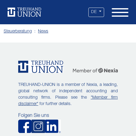
Leistungen
Standorte
Branchen
Über uns
Karriere
Services
News
DE
Steuerberatung
News
TREUHAND-UNION is a member of Nexia, a leading,
global network of independent accounting and
consulting firms. Please see the
"Member firm
disclaimer"
for further details.
Folgen Sie uns