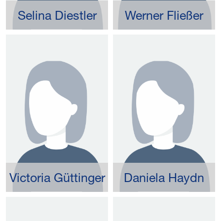
Selina Diestler
Werner Fließer
Victoria Güttinger
Daniela Haydn