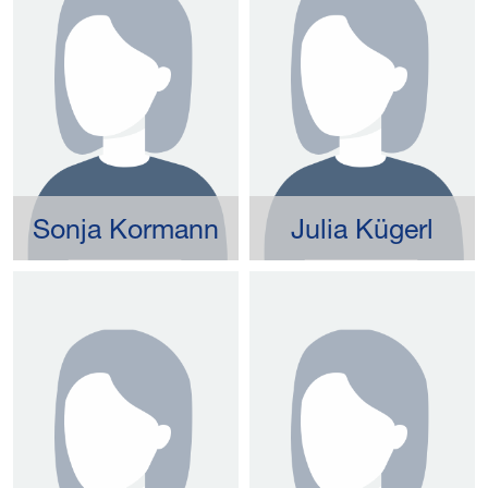
Sonja Kormann
Julia Kügerl