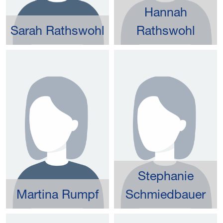
Hannah
Sarah Rathswohl
Rathswohl
Stephanie
Martina Rumpf
Schmiedbauer