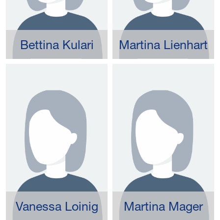
Bettina Kulari
Martina Lienhart
Vanessa Loinig
Martina Mager