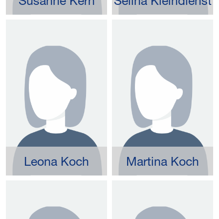
Susanne Kern
Selina Kleindienst
Leona Koch
Martina Koch