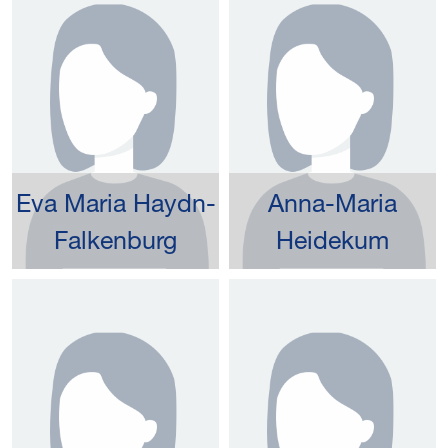
Eva Maria Haydn-
Anna-Maria
Falkenburg
Heidekum