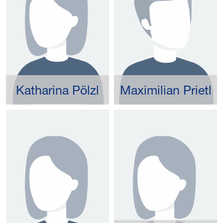
Katharina Pölzl
Maximilian Prietl