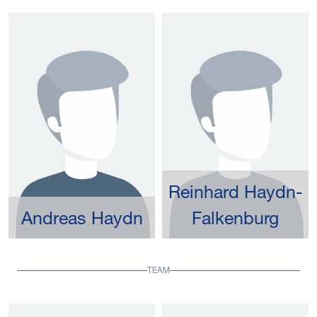
Reinhard Haydn-
Andreas Haydn
Falkenburg
TEAM