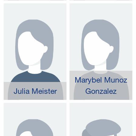
Marybel Munoz
Julia Meister
Gonzalez