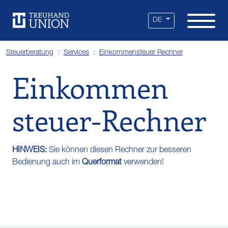
Leistungen
Standorte
Branchen
Über uns
Karriere
Services
News
DE
Steuerberatung
Services
Einkommensteuer Rechner
Ein​kommen​
steuer-​Rechner
HINWEIS:
Sie können diesen Rechner zur besseren
Bedienung auch im
Querformat
verwenden!