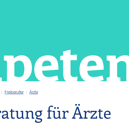
pete
Freiberufler
Ärzte
atung für Ärzte