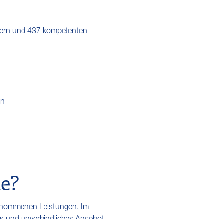
üfern und 437 kompetenten
en
te?
genommenen Leistungen. Im