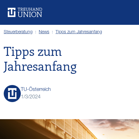
Leistungen
Standorte
Branchen
Über uns
Karriere
Services
News
Steuerberatung
News
Tipps zum Jahresanfang
Tipps zum
Jahresanfang
TU-Österreich
1/3/2024