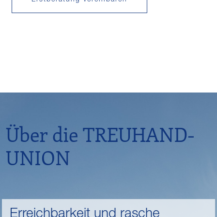
Erstberatung vereinbaren
Über die TREUHAND-
UNION
Erreichbarkeit und rasche