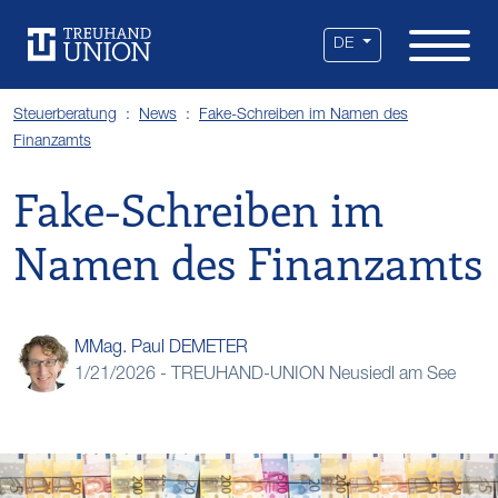
Leistungen
Standorte
Branchen
Über uns
Karriere
Services
News
DE
Steuerberatung
News
Fake-Schreiben im Namen des
Finanzamts
Fake-Schreiben im
Namen des Finanzamts
MMag. Paul DEMETER
1/21/2026 -
TREUHAND-UNION Neusiedl am See