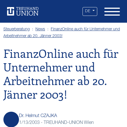
Leistungen
Standorte
Branchen
Über uns
Karriere
Services
News
DE
Steuerberatung
News
FinanzOnline auch für Unternehmer und
Arbeitnehmer ab 20. Jänner 2003!
FinanzOnline auch für
Unternehmer und
Arbeitnehmer ab 20.
Jänner 2003!
Dr. Helmut CZAJKA
1/13/2003 -
TREUHAND-UNION Wien