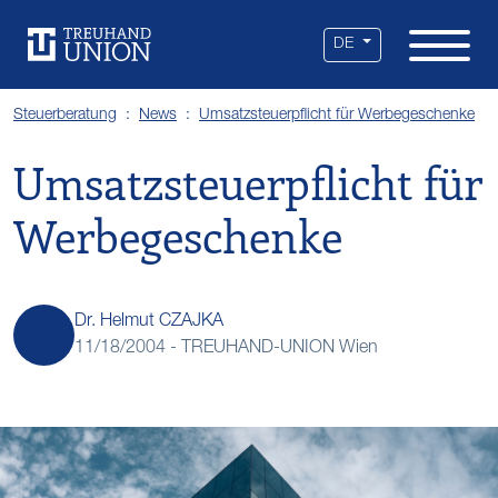
Leistungen
Standorte
Branchen
Über uns
Karriere
Services
News
DE
Steuerberatung
News
Umsatzsteuerpflicht für Werbegeschenke
Umsatzsteuerpflicht für
Werbegeschenke
Dr. Helmut CZAJKA
11/18/2004 -
TREUHAND-UNION Wien