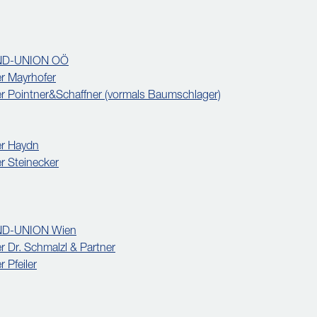
AND-UNION OÖ
r Mayrhofer
r Pointner&Schaffner (vormals Baumschlager)
er Haydn
r Steinecker
ND-UNION Wien
 Dr. Schmalzl & Partner
 Pfeiler