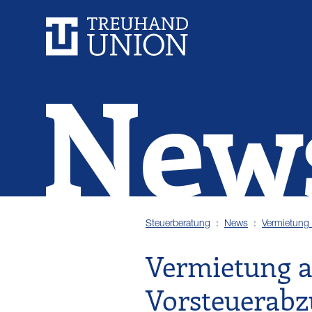
New
Steuerberatung
News
Vermietung 
Vermietung an
Vorsteuerabz