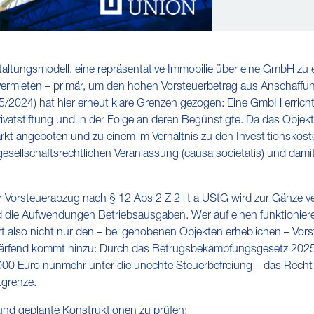
staltungsmodell, eine repräsentative Immobilie über eine GmbH zu 
rmieten – primär, um den hohen Vorsteuerbetrag aus Anschaffung
2024) hat hier erneut klare Grenzen gezogen: Eine GmbH erricht
 Privatstiftung und in der Folge an deren Begünstigte. Da das Obj
rkt angeboten und zu einem im Verhältnis zu den Investitionskost
gesellschaftsrechtlichen Veranlassung (causa societatis) und dam
r Vorsteuerabzug nach § 12 Abs 2 Z 2 lit a UStG wird zur Gänze v
 die Aufwendungen Betriebsausgaben. Wer auf einen funktionie
ert also nicht nur den – bei gehobenen Objekten erheblichen – Vors
härfend kommt hinzu: Durch das Betrugsbekämpfungsgesetz 2025 f
000 Euro nunmehr unter die unechte Steuerbefreiung – das Recht 
tgrenze.
nd geplante Konstruktionen zu prüfen: