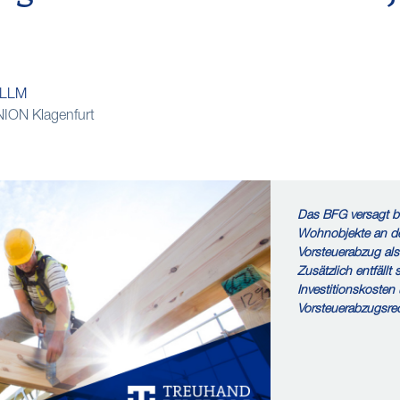
, LLM
ON Klagenfurt
Das BFG versagt be
Wohnobjekte an de
Vorsteuerabzug al
Zusätzlich entfällt
Investitionskosten
Vorsteuerabzugsrec