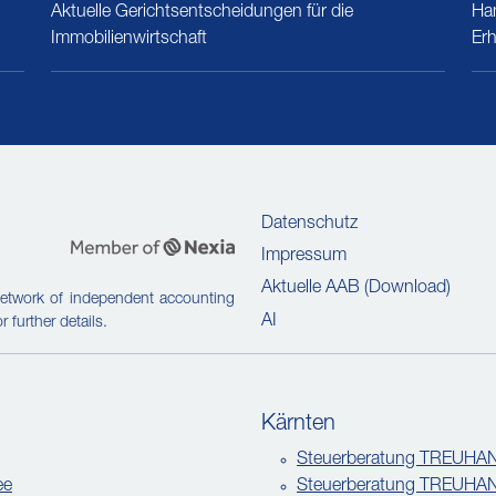
Aktuelle Gerichtsentscheidungen für die
Han
Immobilienwirtschaft
Er
Datenschutz
Impressum
Aktuelle AAB (Download)
etwork of independent accounting
AI
r further details.
Kärnten
Steuerberatung TREUHAN
ee
Steuerberatung TREUHAN