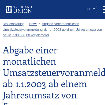
Leistungen
Standorte
Branchen
Über uns
Karriere
Services
News
DE
Steuerberatung
News
Abgabe einer monatlichen
Umsatzsteuervoranmeldung ab 1.1.2003 ab einem Jahresumsatz von
&euro; 100.000,00 verpflichtend
Abgabe einer
monatlichen
Umsatzsteuervoranmel
ab 1.1.2003 ab einem
Jahresumsatz von