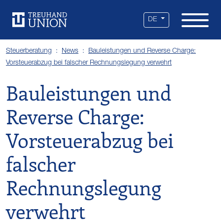
Leistungen
Standorte
Branchen
Über uns
Karriere
Services
News
DE
Steuerberatung
News
Bauleistungen und Reverse Charge:
Vorsteuerabzug bei falscher Rechnungslegung verwehrt
Bauleistungen und
Reverse Charge:
Vorsteuerabzug bei
falscher
Rechnungslegung
verwehrt