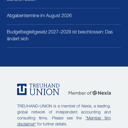
sicheren Seite?
Abgabentermine im August 2026
Budgetbegleitgesetz 2027–2028 ist beschlossen: Das
ändert sich
TREUHAND-UNION is a member of Nexia, a leading,
global network of independent accounting and
consulting firms. Please see the
"Member firm
disclaimer"
for further details.