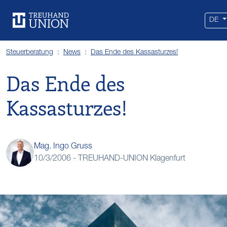
Leistungen
Standorte
Branchen
Über uns
Karriere
Services
News
DE
Steuerberatung
News
Das Ende des Kassasturzes!
Das Ende des
Kassasturzes!
Mag. Ingo Gruss
10/3/2006 -
TREUHAND-UNION Klagenfurt