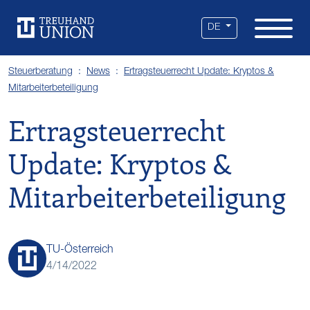
Leistungen
Standorte
Branchen
Über uns
Karriere
Services
News
DE
Steuerberatung
News
Ertragsteuerrecht Update: Kryptos &
Mitarbeiterbeteiligung
Ertragsteuerrecht
Update: Kryptos &
Mitarbeiterbeteiligung
TU-Österreich
4/14/2022