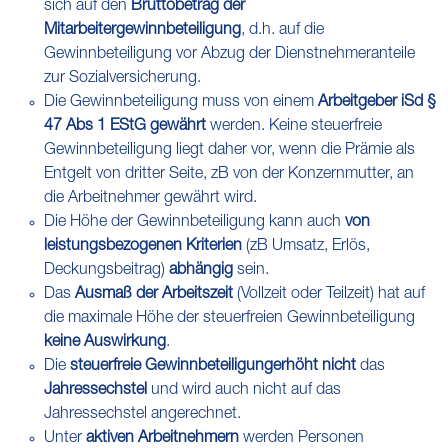
sich auf den
Bruttobetrag der
Mitarbeitergewinnbeteiligung
, d.h. auf die
Gewinnbeteiligung vor Abzug der Dienstnehmeranteile
zur Sozialversicherung.
Die Gewinnbeteiligung muss von einem
Arbeitgeber iSd §
47 Abs 1 EStG gewährt
werden. Keine steuerfreie
Gewinnbeteiligung liegt daher vor, wenn die Prämie als
Entgelt von dritter Seite, zB von der Konzernmutter, an
die Arbeitnehmer gewährt wird.
Die Höhe der Gewinnbeteiligung kann auch
von
leistungsbezogenen Kriterien
(zB Umsatz, Erlös,
Deckungsbeitrag)
abhängig
sein.
Das
Ausmaß der Arbeitszeit
(Vollzeit oder Teilzeit) hat auf
die maximale Höhe der steuerfreien Gewinnbeteiligung
keine Auswirkung
.
Die
steuerfreie Gewinnbeteiligung
erhöht nicht
das
Jahressechstel
und wird auch nicht auf das
Jahressechstel angerechnet.
Unter
aktiven Arbeitnehmern
werden Personen