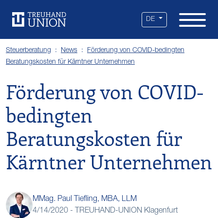
Leistungen
Standorte
Branchen
Über uns
Karriere
Services
News
DE
Steuerberatung
News
Förderung von COVID-bedingten
Beratungskosten für Kärntner Unternehmen
Förderung von COVID-
bedingten
Beratungskosten für
Kärntner Unternehmen
MMag. Paul Tiefling, MBA, LLM
4/14/2020 -
TREUHAND-UNION Klagenfurt