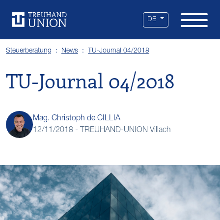
Leistungen
Standorte
Branchen
Über uns
Karriere
Services
News
DE
Steuerberatung
News
TU-Journal 04/2018
TU-Journal 04/2018
Mag. Christoph de CILLIA
12/11/2018 -
TREUHAND-UNION Villach