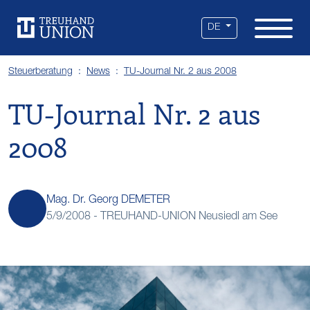
Leistungen
Standorte
Branchen
Über uns
Karriere
Services
News
DE
Steuerberatung
News
TU-Journal Nr. 2 aus 2008
TU-Journal Nr. 2 aus
2008
Mag. Dr. Georg DEMETER
5/9/2008 -
TREUHAND-UNION Neusiedl am See