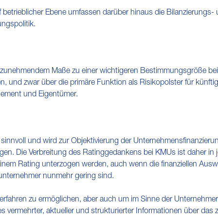
etrieblicher Ebene umfassen darüber hinaus die Bilanzierungs- un
ngspolitik.
 in zunehmendem Maße zu einer wichtigeren Bestimmungsgröße be
 und zwar über die primäre Funktion als Risikopolster für künft
gement und Eigentümer.
sinnvoll und wird zur Objektivierung der Unternehmensfinanzieru
en. Die Verbreitung des Ratinggedankens bei KMUs ist daher in j
inem Rating unterzogen werden, auch wenn die finanziellen Ausw
tunternehmer nunmehr gering sind.
fahren zu ermöglichen, aber auch um im Sinne der Unternehmer 
 es vermehrter, aktueller und strukturierter Informationen über d