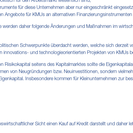
itisch für den Arbeitsmarkt wesentlich sind,
nstrumente für diese Unternehmen aber nur eingeschränkt eingese
en Angebote für KMUs an alternativen Finanzierungsinstrumenten
e werden daher folgende Änderungen und Maßnahmen im wirtscha
rpolitischen Schwerpunkte überdacht werden, welche sich derzeit v
nnovations- und technologieorientierten Projekten von KMUs b
on Risikokapital seitens des Kapitalmarktes sollte die Eigenkapit
hmen von Neugründungen bzw. Neuinvestitionen, sondern vielmeh
igenkapital. Insbesondere kommen für Kleinunternehmen zur bess
wirtschaftlicher Sicht einen Kauf auf Kredit darstellt und daher let