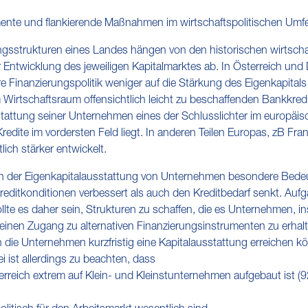
umente und flankierende Maßnahmen im wirtschaftspolitischen Umf
gsstrukturen eines Landes hängen von den historischen wirtscha
ntwicklung des jeweiligen Kapitalmarktes ab. In Österreich und
 Finanzierungspolitik weniger auf die Stärkung des Eigenkapitals
m Wirtschaftsraum offensichtlich leicht zu beschaffenden Bankkredi
stattung seiner Unternehmen eines der Schlusslichter im europäis
dite im vordersten Feld liegt. In anderen Teilen Europas, zB Frank
lich stärker entwickelt.
ch der Eigenkapitalausstattung von Unternehmen besondere Bede
reditkonditionen verbessert als auch den Kreditbedarf senkt. A
ollte es daher sein, Strukturen zu schaffen, die es Unternehmen, 
inen Zugang zu alternativen Finanzierungsinstrumenten zu erhalten.
die Unternehmen kurzfristig eine Kapitalausstattung erreichen 
i ist allerdings zu beachten, dass
erreich extrem auf Klein- und Kleinstunternehmen aufgebaut ist (