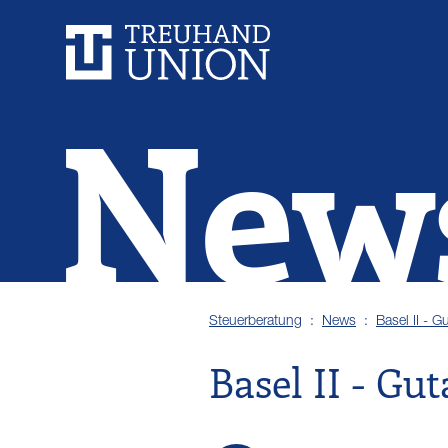
New
Steuerberatung
News
Basel II - G
Basel II - Gu