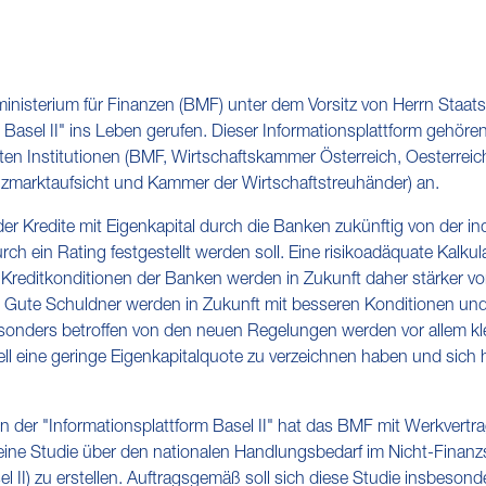
isterium für Finanzen (BMF) unter dem Vorsitz von Herrn Staatsse
asel II" ins Leben gerufen. Dieser Informationsplattform gehören 
erten Institutionen (BMF, Wirtschaftskammer Österreich, Oesterrei
nanzmarktaufsicht und Kammer der Wirtschaftstreuhänder) an.
der Kredite mit Eigenkapital durch die Banken zukünftig von der ind
h ein Rating festgestellt werden soll. Eine risikoadäquate Kalkulat
ie Kreditkonditionen der Banken werden in Zukunft daher stärker 
Gute Schuldner werden in Zukunft mit besseren Konditionen und 
sonders betroffen von den neuen Regelungen werden vor allem kl
rell eine geringe Eigenkapitalquote zu verzeichnen haben und sich
 in der "Informationsplattform Basel II" hat das BMF mit Werkver
 eine Studie über den nationalen Handlungsbedarf im Nicht-Finanz
el II) zu erstellen. Auftragsgemäß soll sich diese Studie insbeson