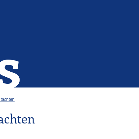
s
utachten
tachten