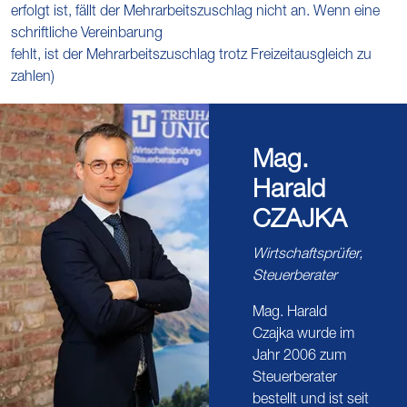
erfolgt ist, fällt der Mehrarbeitszuschlag nicht an. Wenn eine
schriftliche Vereinbarung
fehlt, ist der Mehrarbeitszuschlag trotz Freizeitausgleich zu
zahlen)
Mag.
Harald
CZAJKA
Wirtschaftsprüfer,
Steuerberater
Mag. Harald
Czajka wurde im
Jahr 2006 zum
Steuerberater
bestellt und ist seit