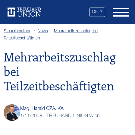
Leistungen
Standorte
Branchen
Über uns
Karriere
Services
News
DE
Steuerberatung
News
Mehrarbeitszuschlag bei
Teilzeitbeschäftigten
Mehrarbeitszuschlag
bei
Teilzeitbeschäftigten
Mag. Harald CZAJKA
1/11/2008 -
TREUHAND-UNION Wien