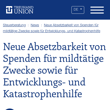
Leistungen
Standorte
Branchen
Über uns
Karriere
Services
News
DE
Steuerberatung
News
Neue Absetzbarkeit von Spenden für
mildtätige Zwecke sowie für Entwicklungs- und Katastrophenhilfe
Neue Absetzbarkeit von
Spenden für mildtätige
Zwecke sowie für
Entwicklungs- und
Katastrophenhilfe