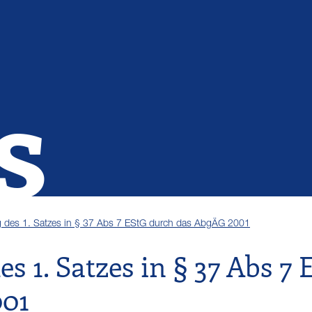
s
 des 1. Satzes in § 37 Abs 7 EStG durch das AbgÄG 2001
s 1. Satzes in § 37 Abs 7
001