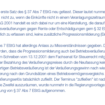
rste Satz des § 37 Abs 7 EStG neu gefasst. Dieser lautet nunm
nicht zu, wenn die Einkünfte nicht in einem Veranlagungszeitraum
001 handelt es sich dabei nur um eine Klarstellung, die darauf 
bsveräußerungen gegen Rente oder Entschädigungen gem § 32 ES
ich zu erfassen sind, keine zusätzliche Progressionsmilderung (Ein
s 7 EStG hat allerdings Anlass zu Missverständnissen gegeben. D
den, dass die Progressionsmilderung auch bei Betriebsveräußer
 Schreiben vom 13.12.2001 dem Fachsenat für Steuerrecht mitgete
ser Bezahlung des Veräußerungspreises durch die Neufassung kei
rartigen Betriebsveräußerung ist der Veräußerungsgewinn nach wi
ßerung nach den Grundsätzen eines Betriebsvermögensvergleichs z
erungserlös tatsächlich zufließt. Der Terminus "zufließen" ist n
ede Zweifel auszuräumen, wurde nunmehr in die Regierungsvorlag
erung von § 37 Abs 7 EStG aufgenommen.