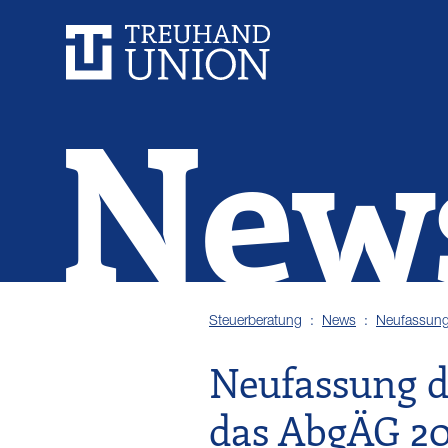
New
Steuerberatung
News
Neufassung
Neufassung de
das AbgÄG 2